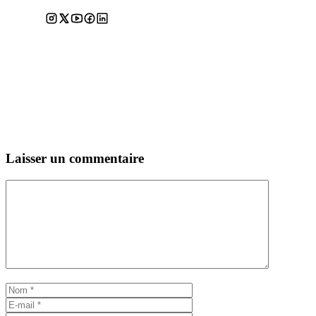
Laisser un commentaire
Commentaire
Nom
E-
mail
Site
web