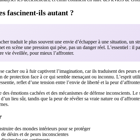
s fascinent-ils autant ?
acher traduit le plus souvent une envie d’échapper à une situation, un st
met en scène une pression qui pèse, pas un danger réel. L’essentiel : il p
re vie éveillée, pour mieux l’affronter.
se cacher ou à fuir captivent l’imagination, car ils traduisent des peurs 
n de protection face à ce qui semble menaçant ou inconnu. L’esprit utilis
entie, reflet d’une tension entre l’envie de liberté et la peur d’affronter
e des émotions cachées et des mécanismes de défense inconscients. Le s
’un lieu sûr, tandis que la peur de révéler sa vraie nature ou d’affronter
rnes.
r
nstruire des mondes intérieurs pour se protéger
 de désirs et de peurs inconscientes
 dissimuler ses sentiments