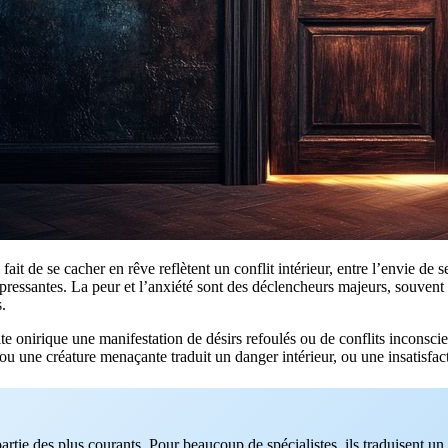
 fait de se cacher en rêve reflètent un conflit intérieur, entre l’envie de se
ppressantes. La peur et l’anxiété sont des déclencheurs majeurs, souvent 
.
ite onirique une manifestation de désirs refoulés ou de conflits inconscie
u une créature menaçante traduit un danger intérieur, ou une insatisfacti
partie des plus courants. Pour beaucoup de spécialistes, ils traduisent un