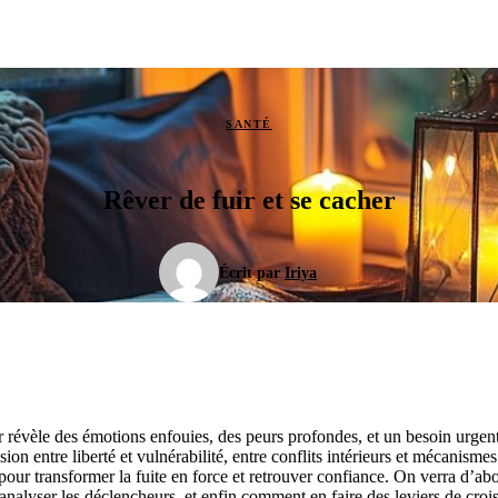
SANTÉ
Rêver de fuir et se cacher
Écrit par
Iriya
r révèle des émotions enfouies, des peurs profondes, et un besoin urgent
ion entre liberté et vulnérabilité, entre conflits intérieurs et mécanisme
ur transformer la fuite en force et retrouver confiance. On verra d’ab
nalyser les déclencheurs, et enfin comment en faire des leviers de crois